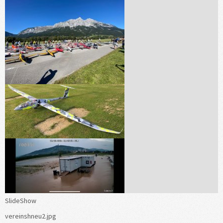
SlideShow
vereinshneu2.jpg