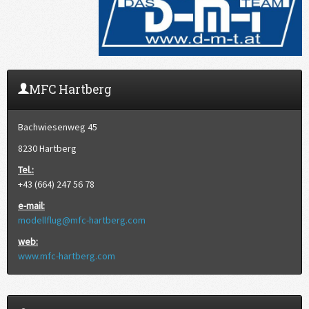
MFC Hartberg
Bachwiesenweg 45
8230 Hartberg
Tel.:
+43 (664) 247 56 78
e-mail:
modellflug@mfc-hartberg.com
web:
www.mfc-hartberg.com